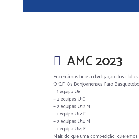
AMC 2023
Encerrámos hoje a divulgação dos clubes 
O C.F. Os Bonjoanenses Faro Basquetebol
– 1 equipa U8
– 2 equipas U10
– 2 equipas U12 M
– 1 equipa U12 F
– 2 equipas U14 M
– 1 equipa U14 F
Mais do que uma competição, queremos que