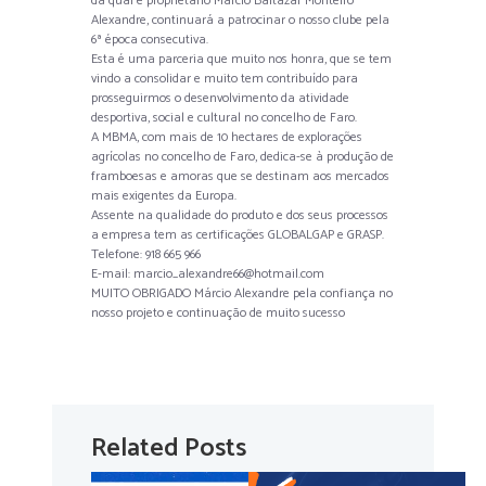
da qual é proprietário Márcio Baltazar Monteiro
Alexandre, continuará a patrocinar o nosso clube pela
6ª época consecutiva.
Esta é uma parceria que muito nos honra, que se tem
vindo a consolidar e muito tem contribuído para
prosseguirmos o desenvolvimento da atividade
desportiva, social e cultural no concelho de Faro.
A MBMA, com mais de 10 hectares de explorações
agrícolas no concelho de Faro, dedica-se à produção de
framboesas e amoras que se destinam aos mercados
mais exigentes da Europa.
Assente na qualidade do produto e dos seus processos
a empresa tem as certificações GLOBALGAP e GRASP.
Telefone: 918 665 966
E-mail: marcio_alexandre66@hotmail.com
MUITO OBRIGADO Márcio Alexandre pela confiança no
nosso projeto e continuação de muito sucesso
Related Posts