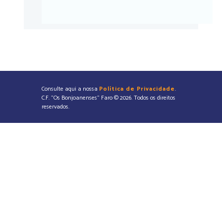
Consulte aqui a nossa
Política de Privacidade
.
C.F. "Os Bonjoanenses" Faro © 2026. Todos os direitos
reservados.