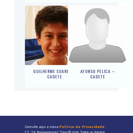
GUILHERME SOARES –
AFONSO PELICA –
CADETE
CADETE
Consulte aqui a nossa
Política de Privacidade
.
C.F. "Os Bonjoanenses" Faro © 2026. Todos os direitos